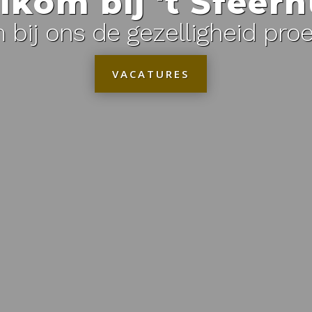
kom bij 't Sfeer
bij ons de gezelligheid pro
VACATURES