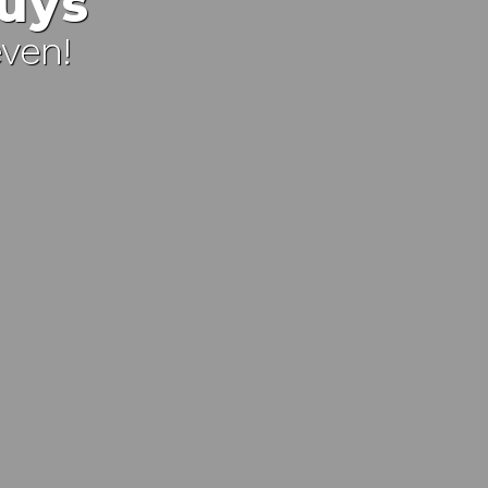
huys
even!