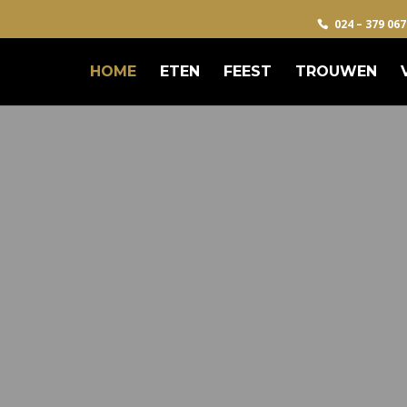
024 – 379 067
HOME
ETEN
FEEST
TROUWEN